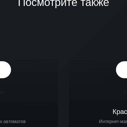
Посмотрите также
КТ
С
Кра
ых автоматов
Интернет-маг