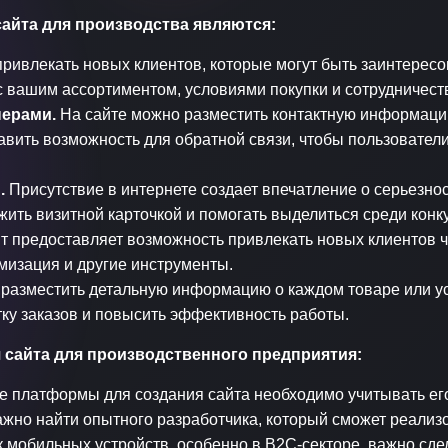
айта для производства являются:
привлекать новых клиентов, которые могут быть заинтересо
 вашим ассортиментом, условиями покупки и сотрудничеств
нерами.
На сайте можно разместить контактную информацию
тавить возможность для обратной связи, чтобы пользовател
.
Присутствие в интернете создает впечатление о серьезно
ить визитной карточкой и помогать выделиться среди конк
 предоставляет возможность привлекать новых клиентов ч
мизация и другие инструменты.
разместить детальную информацию о каждом товаре или усл
тку заказов и повысить эффективность работы.
 сайта для производственного предприятия:
 платформы для создания сайта необходимо учитывать его
жно найти опытного разработчика, который сможет реализ
мобильных устройств, особенно в B2C-секторе, важно сде